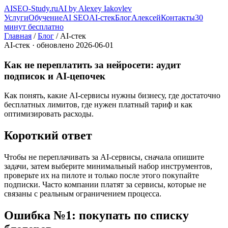
AI
SEO-Study
.ru
AI by Alexey Iakovlev
Услуги
Обучение
AI SEO
AI-стек
Блог
Алексей
Контакты
30
минут бесплатно
Главная
/
Блог
/ AI-стек
AI-стек · обновлено 2026-06-01
Как не переплатить за нейросети: аудит
подписок и AI-цепочек
Как понять, какие AI-сервисы нужны бизнесу, где достаточно
бесплатных лимитов, где нужен платный тариф и как
оптимизировать расходы.
Короткий ответ
Чтобы не переплачивать за AI-сервисы, сначала опишите
задачи, затем выберите минимальный набор инструментов,
проверьте их на пилоте и только после этого покупайте
подписки. Часто компании платят за сервисы, которые не
связаны с реальным ограничением процесса.
Ошибка №1: покупать по списку