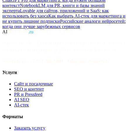
ChatGPT Pro для маркетинга: когда нужен большой
контекст
NotebookLM для PR, книги и базы знаний
эксперта
Lovable для сайтов, приложений и SaaS: как
использовать без хаоса
Как выбрать AI-стек для маркетинга и
не купить лишние подписки
Российские аналоги нейросетей:
когда они лучше зарубежных сервисов
AI
SEO-Study
.ru
AI by Alexey Iakovlev
Маркетинг, PR, SEO и нейросети на вашем проекте: заказать,
обучиться или подобрать формат с Алексеем Яковлевым.
seo-study.ru · +7-921-006-6000 · Telegram: @seostudy
Услуги
Сайт и посадочные
SEO и контент
PR и Pressfeed
AI SEO
AI-стек
Форматы
Заказать услугу