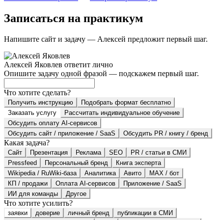
Записаться на практикум
Напишите сайт и задачу — Алексей предложит первый шаг.
Алексей Яковлев ответит лично
Опишите задачу одной фразой — подскажем первый шаг.
Что хотите сделать?
Получить инструкцию
Подобрать формат бесплатно
Заказать услугу
Рассчитать индивидуальное обучение
Обсудить оплату AI-сервисов
Обсудить сайт / приложение / SaaS
Обсудить PR / книгу / бренд
Какая задача?
Сайт
Презентация
Реклама
SEO
PR / статьи в СМИ
Pressfeed
Персональный бренд
Книга эксперта
Wikipedia / RuWiki-база
Аналитика
Авито
MAX / бот
КП / продажи
Оплата AI-сервисов
Приложение / SaaS
ИИ для команды
Другое
Что хотите усилить?
заявки
доверие
личный бренд
публикации в СМИ