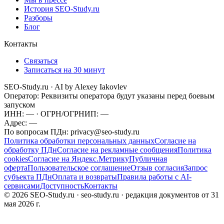
История SEO-Study.ru
Разборы
Блог
Контакты
Связаться
Записаться на 30 минут
SEO-Study.ru · AI by Alexey Iakovlev
Оператор:
Реквизиты оператора будут указаны перед боевым
запуском
ИНН:
—
· ОГРН/ОГРНИП:
—
Адрес:
—
По вопросам ПДн:
privacy@seo-study.ru
Политика обработки персональных данных
Согласие на
обработку ПДн
Согласие на рекламные сообщения
Политика
cookies
Согласие на Яндекс.Метрику
Публичная
оферта
Пользовательское соглашение
Отзыв согласия
Запрос
субъекта ПДн
Оплата и возвраты
Правила работы с AI-
сервисами
Доступность
Контакты
©
2026
SEO-Study.ru · seo-study.ru · редакция документов от
31
мая 2026 г.