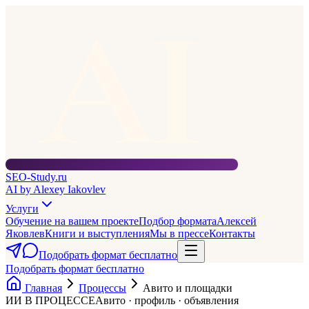
AI
SEO-Study
.ru
AI by Alexey Iakovlev
Услуги
Обучение на вашем проекте
Подбор формата
Алексей
Яковлев
Книги и выступления
Мы в прессе
Контакты
Подобрать формат бесплатно
Подобрать формат бесплатно
Главная
Процессы
Авито и площадки
ИИ В ПРОЦЕССЕ
Авито · профиль · объявления