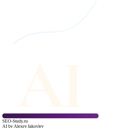
AI
AI
SEO-Study
.ru
AI by Alexey Iakovlev