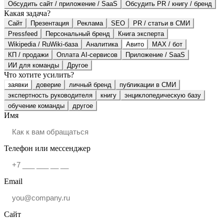
Обсудить сайт / приложение / SaaS
Обсудить PR / книгу / бренд
Какая задача?
Сайт
Презентация
Реклама
SEO
PR / статьи в СМИ
Pressfeed
Персональный бренд
Книга эксперта
Wikipedia / RuWiki-база
Аналитика
Авито
MAX / бот
КП / продажи
Оплата AI-сервисов
Приложение / SaaS
ИИ для команды
Другое
Что хотите усилить?
заявки
доверие
личный бренд
публикации в СМИ
экспертность руководителя
книгу
энциклопедическую базу
обучение команды
другое
Имя
Телефон или мессенджер
Email
Сайт