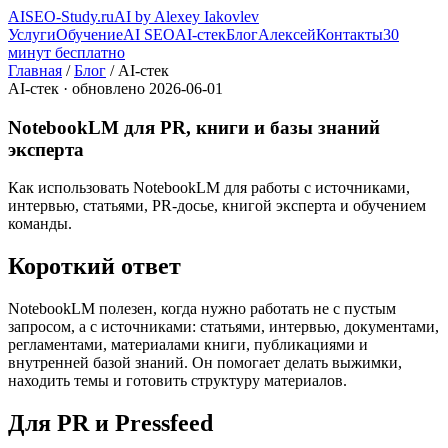
AI
SEO-Study
.ru
AI by Alexey Iakovlev
Услуги
Обучение
AI SEO
AI-стек
Блог
Алексей
Контакты
30
минут бесплатно
Главная
/
Блог
/ AI-стек
AI-стек · обновлено 2026-06-01
NotebookLM для PR, книги и базы знаний
эксперта
Как использовать NotebookLM для работы с источниками,
интервью, статьями, PR-досье, книгой эксперта и обучением
команды.
Короткий ответ
NotebookLM полезен, когда нужно работать не с пустым
запросом, а с источниками: статьями, интервью, документами,
регламентами, материалами книги, публикациями и
внутренней базой знаний. Он помогает делать выжимки,
находить темы и готовить структуру материалов.
Для PR и Pressfeed