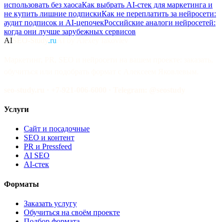
использовать без хаоса
Как выбрать AI-стек для маркетинга и
не купить лишние подписки
Как не переплатить за нейросети:
аудит подписок и AI-цепочек
Российские аналоги нейросетей:
когда они лучше зарубежных сервисов
AI
SEO-Study
.ru
AI by Alexey Iakovlev
Маркетинг, PR, SEO и нейросети на вашем проекте: заказать,
обучиться или подобрать формат с Алексеем Яковлевым.
seo-study.ru · +7-921-006-6000 · Telegram: @seostudy
Услуги
Сайт и посадочные
SEO и контент
PR и Pressfeed
AI SEO
AI-стек
Форматы
Заказать услугу
Обучиться на своём проекте
Подбор формата