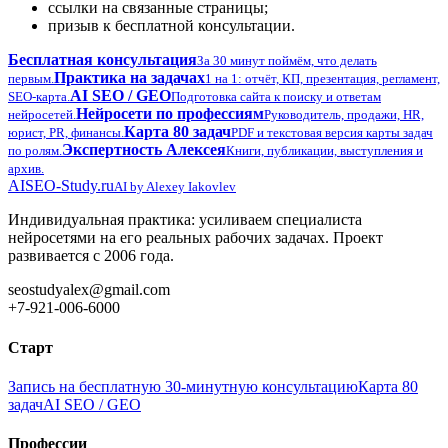
ссылки на связанные страницы;
призыв к бесплатной консультации.
Бесплатная консультация
За 30 минут поймём, что делать
Практика на задачах
первым.
1 на 1: отчёт, КП, презентация, регламент,
AI SEO / GEO
SEO-карта.
Подготовка сайта к поиску и ответам
Нейросети по профессиям
нейросетей.
Руководитель, продажи, HR,
Карта 80 задач
юрист, PR, финансы.
PDF и текстовая версия карты задач
Экспертность Алексея
по ролям.
Книги, публикации, выступления и
архив.
AI
SEO-Study.ru
AI by Alexey Iakovlev
Индивидуальная практика: усиливаем специалиста
нейросетями на его реальных рабочих задачах. Проект
развивается с 2006 года.
seostudyalex@gmail.com
+7-921-006-6000
Старт
Запись на бесплатную 30-минутную консультацию
Карта 80
задач
AI SEO / GEO
Профессии