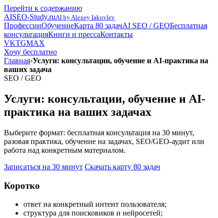
Перейти к содержанию
AI
SEO-Study.ru
AI by Alexey Iakovlev
Профессии
Обучение
Карта 80 задач
AI SEO / GEO
Бесплатная
консультация
Книги и пресса
Контакты
VK
TG
MAX
Хочу бесплатно
Главная
›
Услуги: консультации, обучение и AI-практика на
ваших задача
SEO / GEO
Услуги: консультации, обучение и AI-
практика на ваших задачах
Выберите формат: бесплатная консультация на 30 минут,
разовая практика, обучение на задачах, SEO/GEO-аудит или
работа над конкретным материалом.
Записаться на 30 минут
Скачать карту 80 задач
Коротко
ответ на конкретный интент пользователя;
структура для поисковиков и нейросетей;