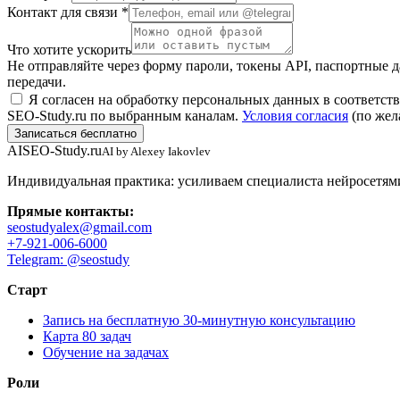
Контакт для связи *
Что хотите ускорить
Не отправляйте через форму пароли, токены API, паспортные 
передачи.
Я согласен на обработку персональных данных в соответст
SEO-Study.ru по выбранным каналам.
Условия согласия
(по жел
Записаться бесплатно
AI
SEO-Study.ru
AI by Alexey Iakovlev
Индивидуальная практика: усиливаем специалиста нейросетями 
Прямые контакты:
seostudyalex@gmail.com
+7-921-006-6000
Telegram: @seostudy
Старт
Запись на бесплатную 30-минутную консультацию
Карта 80 задач
Обучение на задачах
Роли