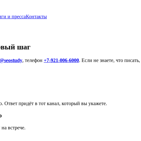
ги и пресса
Контакты
рвый шаг
@seostudy
, телефон
+7-921-006-6000
. Если не знаете, что писат
ю. Ответ придёт в тот канал, который вы укажете.
ю
 на встрече.