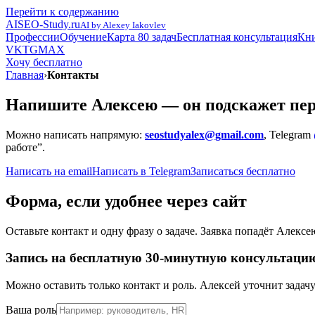
Перейти к содержанию
AI
SEO-Study.ru
AI by Alexey Iakovlev
Профессии
Обучение
Карта 80 задач
Бесплатная консультация
Кни
VK
TG
MAX
Хочу бесплатно
Главная
›
Контакты
Напишите Алексею — он подскажет пе
Можно написать напрямую:
seostudyalex@gmail.com
, Telegram
работе”.
Написать на email
Написать в Telegram
Записаться бесплатно
Форма, если удобнее через сайт
Оставьте контакт и одну фразу о задаче. Заявка попадёт Алексе
Запись на бесплатную 30-минутную консультаци
Можно оставить только контакт и роль. Алексей уточнит задачу
Ваша роль